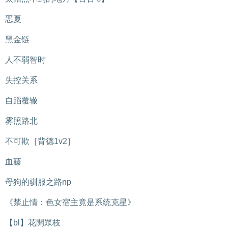
恶夏
黑金链
人不弱智时
失控关系
自蹈覆辙
雾照路北
不可欺［背德1v2］
血藤
母狗的驯服之路np
《禁止情：色女宿主竟是系统克星》
【bl】花開眾枝