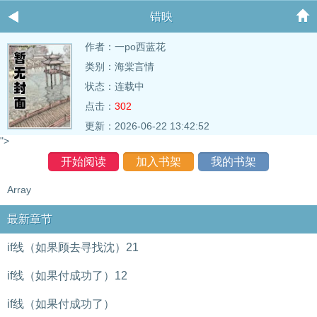
错映
作者：
一po西蓝花
类别：海棠言情
状态：连载中
点击：
302
更新：2026-06-22 13:42:52
">
开始阅读
加入书架
我的书架
Array
最新章节
if线（如果顾去寻找沈）21
if线（如果付成功了）12
if线（如果付成功了）