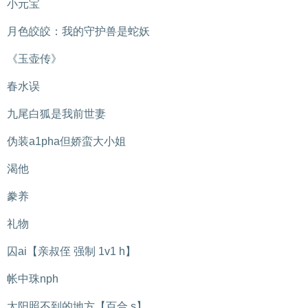
小元宝
月色皎皎：我的守护兽是蛇妖
《玉壶传》
春水误
九尾白狐是我前世妻
伪装a1pha但娇蛮大小姐
渴他
豢养
礼物
囚ai【亲叔侄 强制 1v1 h】
帐中珠nph
太阳照不到的地方【百合 s】