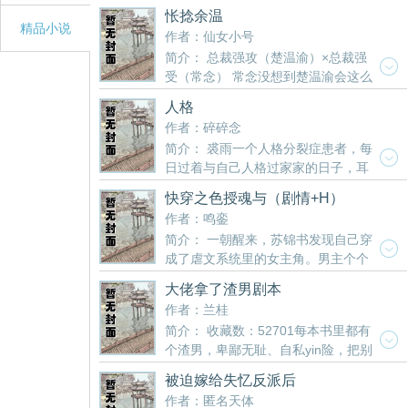
及的山间明月，谁料一朝变故，竟发现师尊是双xing
喜欢jing液成便器 ...... 热ai强制play，视频照片威胁，
《虐文女主画风不对[NP]》还不错的话请不要忘记向
怅捻余温
体质。 江怀玦腿间有两朵美不胜收的花，从小体内yin
精品小说
喜欢受恨而不得其法，只能一边谩骂一边被强行肏尿
您QQ群和微博里的朋友推荐哦！
作者：仙女小号
气过剩而阳气不足。受极yin体质所累，自幼体弱多
总攻，np，攻只走肾，受宠攻 各位书友要是觉得
简介： 总裁强攻（楚温渝）×总裁强
病，虽修为极高，却常常因身体原因不能发挥所有。
《【总-攻】成为总受虐文男主之后》还不错的话请不
受（常念） 常念没想到楚温渝会这么
当最后一层衣袍被褪下，腿间的娇花再无从遁形，又
要忘记向您QQ群和微博里的朋友推荐哦！
轻而易举的放了手 他们从彼此年少的学生时代就开始
该如何面对朝夕相对的徒弟呢？ 山间明月落下凡尘，
人格
互相纠葛 相恋，别离，重逢，对峙，调教，沉沦 在他
又被放在了心尖上呵护的故事。 攻受都洁，1v1，小
作者：碎碎念
做好一切准备想要彻底臣服在他脚边时 他却残忍的将
甜饼（因为我不吃虐文也不接受总攻） 清冷自持美人
简介： 裘雨一个人格分裂症患者，每
他拒之门外告诉他:他不要他了 常念将脸颊贴在门外恋
师尊受x忠犬深情俊郎徒弟攻 第一次写文多多包涵 各
日过着与自己人格过家家的日子，耳
恋不舍的感受着余温 就是忽然想写一篇走肾又走心的
位书友要是觉得《心上明月》还不错的话请不要忘记
不听外界，眼不见外人。 再一日病情加重后，她从昏
纯情虐文 当然也会涉及到主奴，调教，羞辱类的剧情
向您QQ群和微博里的朋友推荐哦！
快穿之色授魂与（剧情+H）
迷中醒来，发现自己开始穿越了。 一个人格患者带着
还是主更隔壁:毁掉天之骄子的人生 这篇随缘更新，大
作者：鸣銮
人格穿越，帮人格寻找原体的日子。 女主穿越前，这
纲未定，就是写着玩的 各位书友要是觉得《怅捻余
简介： 一朝醒来，苏锦书发现自己穿
些人格的原或多或少有点缺根筋少魂魄的样子（类似
温》还不错的话请不要忘记向您QQ群和微博里的朋友
成了虐文系统里的女主角。男主个个
快穿） 第一站：安静的回归，被抛弃不被ai，丈夫的
推荐哦！
渣渣渣渣，男配个个情深似海。任务引领者宋长安
心因白月光的回归，她的悲剧正在开始 （人格中最安
大佬拿了渣男剧本
道：你的任务是攻略男配，反虐男主，通关十个世界
静最随波逐流忍受一切的人格回到了一位只知ai人的大
作者：兰桂
后，就可以回到现实世界。苏锦书说：好耶。然而，
小姐身体中） 第二站：痛苦的挣扎，虚假的宠ai，挡
简介： 收藏数：52701每本书里都有
到最后，她发现第一个世界：被相公抛弃的乡野少妇X
箭牌的人生，她的深渊向她敞开怀抱 （人格中承受痛
个渣男，卑鄙无耻、自私yin险，把别
修炼千年的蠢萌狐狸jing第二个世界：小公主X情深似
苦的人格来到了一个处于真假千金的luan局故事之
人害得凄惨万分。当大佬拿到渣男剧本，分分钟扭转
海忠犬太子第三个世界：温柔婉约声优X话唠乖萌暖小
中） 第三站：无情的眺望，黑到顶点的艳红，一位无
被迫嫁给失忆反派后
乾坤，谱写打脸剧本。当然，打的是别人的
nai狗第四个世界：女扮男装探花郎X喜怒无常太傅第
情无心的假影后，平静的一生离她远去 （人格中理智
作者：匿名天体
脸！:)⑴jing神出轨的渣男⑵凤凰男抛弃青梅⑶七零小