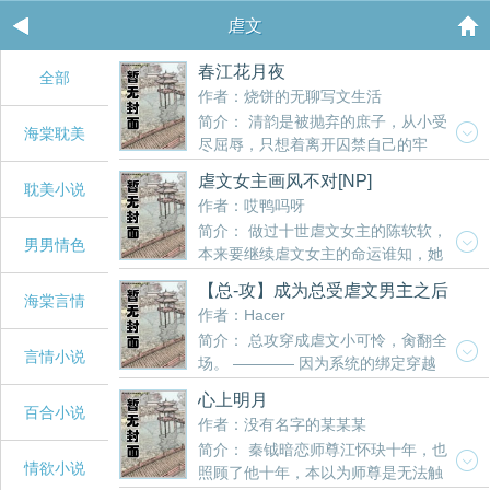
虐文
春江花月夜
全部
作者：烧饼的无聊写文生活
简介： 清韵是被抛弃的庶子，从小受
海棠耽美
尽屈辱，只想着离开囚禁自己的牢
笼，但离开的契机却是被卖到有名的楚馆中去，在这
虐文女主画风不对[NP]
耽美小说
里清韵遇到了改变自己一生的五个男人，但这五个男
作者：哎鸭吗呀
人却都对自己有所隐瞒......... 有调教情节，看心情会
简介： 做过十世虐文女主的陈软软，
不会写重口，不过尺度也没有那么大什么人兽/qj都不
男男情色
本来要继续虐文女主的命运谁知，她
会发生，毕竟这是一篇披着虐文马甲的小甜文 大概1
的命运被一本《男xing生殖大全》砸中头部后彻底改
－3天更新一次，状态好会日更，不更会请假。希望大
【总-攻】成为总受虐文男主之后
变了。她有了使男人受孕的能力登场预告：? ? ? ? ?
海棠言情
家能多多评论投票票，笔芯ai各位小公主！ 一受五攻
作者：Hacer
?1）古早校园F4? ? ? ? ? ?2）霸道总裁带球追? ? ?
攻1顾轻鸿 攻2柳羽亭 攻3闻江鸣 攻5历湛 攻4历彻
简介： 总攻穿成虐文小可怜，肏翻全
? ? ?3）被掳进山沟沟的ai? ? ? ? ? ?4）黑道大哥恋
受 清韵 各位书友要是觉得《春江花月夜》还不错的
言情小说
场。 ———— 因为系统的绑定穿越
上我? ? ? ? ? ?5）最终章：xue兄弟结拜之勇者斗恶
话请不要忘记向您QQ群和微博里的朋友推荐哦！
到了总受rou文中的男主小可怜，谢燃表示这辈子都不
龙食用须知：? ? ? ?非快穿，只是陈软软比较倒霉而
心上明月
可能做受！ 他要靠着自己的能力颠覆原本的剧情，达
百合小说
已? ? ? ? NP，作者放飞自我，? ? ? ? 反套路振兴古
作者：没有名字的某某某
到虐渣成就。 【校园篇】 1. 贵族王子被狠肏，羞耻
早文。（才怪）? ? ? ? 日更，求收藏求珍珠，点击文
简介： 秦钺暗恋师尊江怀玦十年，也
play叫主人 ...高冷学霸xing成瘾，一天不草就发sao ...
章评分即可。 ? ? ? ? ? 单机的我渴望感受到你们的
情欲小说
照顾了他十年，本以为师尊是无法触
叛逆校霸被鞭打，浑身虐痕ai当狗 ...学院男神ai口交，
ai? ? ? ? 喜欢看的话请多留言蟹蟹 各位书友要是觉得