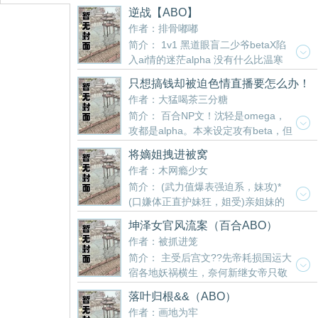
一步便可功德圆满。 在法则的指示下，苏禾穿越各个
上种痕迹想让男主误会女主，却反被女主利用 【beta
作是社会不稳定因素，需要隔离，由白塔进行统一管
逆战【ABO】
世界，吸收法则之力 苏禾在每个世界都作天作地，娇
攻&ABO受】 （双xing） 表面内向羞涩其实邪魅的酒
理。 各位书友要是觉得《最难消受美人恩》还不错的
作者：排骨嘟嘟
气得不行，偏偏每个世界的气运之子都对他ai♂得不行
保beta在酒吧意外上了可怜小受，被后面与小受相ai的
话请不要忘记向您QQ群和微博里的朋友推荐哦！
简介： 1v1 黑道眼盲二少爷betaX陷
唔，哥哥别这样（内心：不要因为我是一朵娇茶而怜
老公们发现被“狠狠惩罚” ……… 各位书友要是觉得
入ai情的迷茫alpha 没有什么比温寒
惜我） 苏禾－绿茶作jing受 心机绿茶，在线撩sao 苏
《【快穿】总是发生蝴蝶效应》还不错的话请不要忘
在他眼前更重要，他愿意用一生都来向他赎罪。 这一
苏苏，攻宠受，he甜饼 PS：走肾走心，剧情与车车双
记向您QQ群和微博里的朋友推荐哦！
只想搞钱却被迫色情直播要怎么办！
次，沈渊林只是个陷入ai情的普通男人。 “温寒，我
开，温馨无虐 非双xing，但有些世界里受受可能有大
(ABO)
作者：大猛喝茶三分糖
好想你。” “真的。” ps:正文不虐可入，是1v1！ 会有
nai 目前暂定的世界有： 【现代总裁文】孤苦无依大
简介： 百合NP文！沈轻是omega，
私设，不要介意，轻松看文 各位书友要是觉得《逆战
nai保姆受X总裁（第一个世界，1v1） 苏禾：虽然可
攻都是alpha。本来设定攻有beta，但
【ABO】》还不错的话请不要忘记向您QQ群和微博里
以靠美貌，但我偏要靠自己的劳动 总裁：来，自己动
是后面写np就有点麻烦，所以都改成alpha了作为新世
的朋友推荐哦！
【星际ABO】娇纵小皇子1v2（战无不胜上将，表里不
将嫡姐拽进被窝
纪的一名带货主播，沈轻每天兢兢业业gan活，力求最
一教官） 【娱乐圈】团宠小王子1v3其他三个队友 苏
作者：木网瘾少女
大限度卖出金主爸爸们的产品。下播之后赶着回家的
禾：哥哥们，教教我唱歌跳舞好嘛 【校园】勤工俭学
简介： (武力值爆表强迫系，妹攻)*
沈轻一脚踩空，掉进了下水道，醒过来之后就绑定了
小可怜X高冷禁欲系学霸1v1 我人穷志不穷呀 【末
(口嫌体正直护妹狂，姐受)亲姐妹的
一个莫名其妙巨羞耻的系统！叮咚，001号色情直播系
世】治愈系小可ai（有nai）X三系异能大佬1v1 我只
禁忌之恋，虐甜，有rou有剧情，古风ABO苏浅(妹攻)
统为您服务，亲ai的宿主，您的生命值还剩两天，为了
坤泽女官风流案（百合ABO）
nai哥哥一个人，哥哥要保护好我啊 各位书友要是觉得
天赋卓越，然而不晓人lun，忤逆常纲不过静静看着苏
继续存活，请立刻开始直播任务吧~加油哦~ 虽然但
作者：被抓进笼
《快穿小作jing》还不错的话请不要忘记向您QQ群和
汐一会儿，就推着姐姐一把按到床榻上，只是这么看
是，为什么直播还要说明尺寸、颜色、持久度和喜好
微博里的朋友推荐哦！
简介： 主受后宫文??先帝耗损国运大
着姐姐，roubang子都好硬。苏汐气得(被肏得)浑身发
啊！阳光健气的警察姐姐/清冷温柔的老师/气场强大的
宿各地妖祸横生，奈何新继女帝只敬
抖(舒爽万分)，直骂她禽兽一次又一次地被强迫，苏汐
上司/高傲冷漠的总裁只想搞钱却被迫色情直播要怎么
天地不信鬼神，身为父母官的祝义当然选择为了百姓
恨极这段yin暗的关系尤其，在那个禽兽要了她的身
办？？当然是躺平享受啊！沈轻的xing福生活即将开
落叶归根&&（ABO）
而奉身自己。? 妖祸，不仅有妖，还有鬼魔jing怪。?
子，要了她的心，却告诉她只是馋她身娇体软的时候
启 各位书友要是觉得《只想搞钱却被迫色情直播要怎
作者：画地为牢
祝义：本官食朝廷俸禄为百姓解忧，不求万民感念，