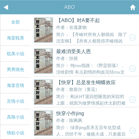
ABO
【ABO】对A要不起
全部
作者：在逃废物
简介： 【齐峻对所有人都很凶 除了
海棠耽美
沈安桐】 【所有人都觉得齐峻很凶
包括沈安桐】 沈安桐的发小齐峻终于从国外回来，因
最难消受美人恩
耽美小说
为沈安桐缺一个平摊租金的室友，齐峻住进沈安桐家
作者：扶摇
里。 沈安桐:“孤A寡A同居很安全！” 齐峻:“Alpha能有
简介： 纯rou指路：《野蛮部落》，
什么坏心眼呢！” 过了两天…… 齐峻:“诶呀，我生病
男男情色
没啥剧情 有点剧情的狗血完结rou文
了，要桐桐草草才能好！” 沈安桐:“？？？” 于是沈安
指路：《禁脔》 本篇泼天狗血rou！ 故事一：（双
桐夜夜吃脐橙，等到终于吃出感情后发现齐峻他根本
【快穿】总是发生蝴蝶效应
xing结局1v1） 凌霄阁阁主被曾经最信任的下属联合敌
海棠言情
没病！ 沈安桐:“大骗子！立刻马上离开我家！” 暗恋多
作者：散留尔（黄花）
手背叛，沦为阶下囚，还被发现了双xing人的秘密....
年处心积虑就差临门一脚还一语成谶真病了的当事人
简介： 刚从HT退回想睡觉的宋踪闭
故事二：凤凰（双xing1v1） 丹殊帝君，天地间独一无
齐峻:现在就是后悔，非常后悔…… 迟钝心善小白兔
言情小说
上眼，就因为做梦情感起伏太剧烈被
二的凤凰，出世开始便代表祥瑞，却因杀入魔，为天
Alpha攻x坏脾气心黑大疯狗Alpha受 沈安桐攻x齐峻受
裂缝吸走无法返回，只能攒足能量值被迫营业的故
界所不容，被打入魔界.，为魔所俘..... 魔君X凤凰 故
总之就是一个乖乖小白兔把门打开，被凶神恶煞大疯
快穿小作jing
事。 避雷：有双xing，宋踪弱攻总攻，女攻，扶她，
高辣小说
事三:质子（非双1v1） 故事四:诱狐（非双1v1） 深山
狗闯进去，把小白兔吃得连骨头都不剩的，不适合小
作者：陈飒飒
穿男都可能有，新人小学生文笔 【富家娇蛮单纯女攻
之中一道士偶遇一只青丘之狐…… 故事五：白塔
朋友阅读的暗黑童话故事（？） 各位书友要是觉得
简介： 绿茶jing苏禾五百年化型成
&白切黑学霸女受】 （百合） 无脑富家女ai上了古早
（ABO） 进入xing成熟期并且没有固定伴侣的Alpha和
《【ABO】对A要不起》还不错的话请不要忘记向您
情欲小说
人，历经千年，修炼大成，只差最后
校园言情男主，为了不让男主喜欢上女主，在女主身
Omega因其易受信息素影响，发情时破坏力巨大被看
QQ群和微博里的朋友推荐哦！