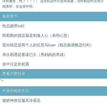
泽和魔尊，绝了！！！） 这里私设毕方是两条腿，当时构思时没有仔
细查明，在这里申明。
最新章节
给总裁带ru针
暗戳戳的挑逗最是刺激人心（表明心意）
双向暗恋是两个人的兵荒马luan（顾总被调教进行时）
再次相遇是蓄谋已久（男妈妈的养成）
命中注定的初遇
查看完整目录
">
作者的相关作品
傲娇神兽征服高冷霸总