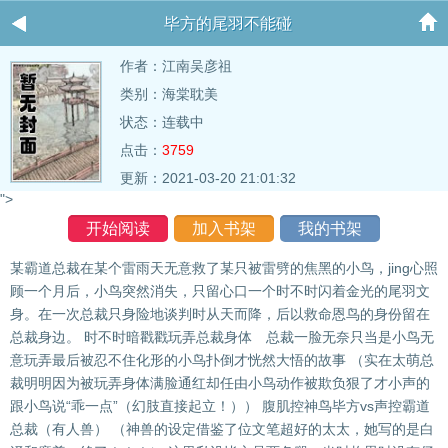
毕方的尾羽不能碰
作者：
江南吴彦祖
类别：海棠耽美
状态：连载中
点击：
3759
更新：2021-03-20 21:01:32
">
开始阅读
加入书架
我的书架
某霸道总裁在某个雷雨天无意救了某只被雷劈的焦黑的小鸟，jing心照
顾一个月后，小鸟突然消失，只留心口一个时不时闪着金光的尾羽文
身。在一次总裁只身险地谈判时从天而降，后以救命恩鸟的身份留在
总裁身边。 时不时暗戳戳玩弄总裁身体 总裁一脸无奈只当是小鸟无
意玩弄最后被忍不住化形的小鸟扑倒才恍然大悟的故事 （实在太萌总
裁明明因为被玩弄身体满脸通红却任由小鸟动作被欺负狠了才小声的
跟小鸟说“乖一点”（幻肢直接起立！）） 腹肌控神鸟毕方vs声控霸道
总裁（有人兽） （神兽的设定借鉴了位文笔超好的太太，她写的是白