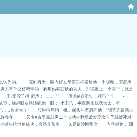
这么认为的。 直到有天，圈内好友幸灾乐祸发给他一个视频，宋彦承
男人有什么好稀罕的，有那伤春悲秋的功夫，别说换上一个两个，就是
” 宋·歪脖子树·彦承：“……？” 所以ai会消失，对吗？？ -
容，抬起眼皮淡淡睨他一眼：“小宋总，半夜跑来找我太太，有
“……你太太？” 段时衍眉梢一挑，侧头勾着唇问她：“明天先跟我去
她许多年。 又名#古早霸总男二全自动火葬场后发现女主早就被死对
舞小锄头挖墙角成功，套路非常多 3.是篇沙雕甜文 内容标签： 甜