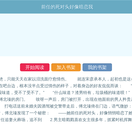
前任的死对头好像暗恋我
开始阅读
加入书架
我的书架
欲绝，只能天天在家以泪洗面疗愈情伤。 就连宋彦承本人，起初也是
在吧台边，根本没半点受过情伤的样子，对着身边的好友侃侃而谈： “
股味道，受不了受不了。” “什么味道？渣男特有，垃圾桶的味道呗！
傅北瑧的房门。 吱呀一声后，房门被打开，出现在他面前的男人矜贵从
打电话送前未婚夫因酒驾被交警带走后，傅北瑧倚在门边，语气微妙：
后，傅北瑧发现了一个秘密： ——她前任的死对头，好像悄悄暗恋了
任追妻火葬场，追不到 2.男主暗戳戳喜欢女主很多年，抓紧时机挥