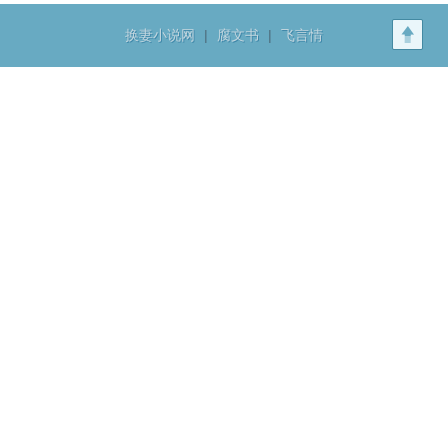
换妻小说网
|
腐文书
|
飞言情