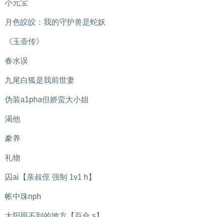
小元宝
月色皎皎：我的守护兽是蛇妖
《玉壶传》
春水误
九尾白狐是我前世妻
伪装a1pha但娇蛮大小姐
渴他
豢养
礼物
囚ai【亲叔侄 强制 1v1 h】
帐中珠nph
太阳照不到的地方【百合 s】