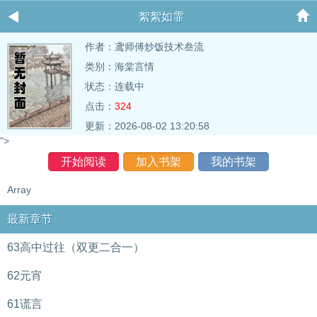
絮絮如霏
作者：
鸢师傅炒饭技术叁流
类别：海棠言情
状态：连载中
点击：
324
更新：2026-08-02 13:20:58
">
开始阅读
加入书架
我的书架
Array
最新章节
63高中过往（双更二合一）
62元宵
61谎言