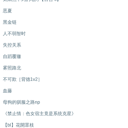
恶夏
黑金链
人不弱智时
失控关系
自蹈覆辙
雾照路北
不可欺［背德1v2］
血藤
母狗的驯服之路np
《禁止情：色女宿主竟是系统克星》
【bl】花開眾枝