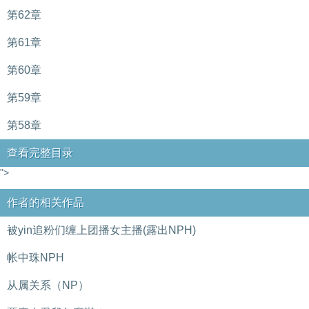
第62章
第61章
第60章
第59章
第58章
查看完整目录
">
作者的相关作品
被yin追粉们缠上团播女主播(露出NPH)
帐中珠NPH
从属关系（NP）