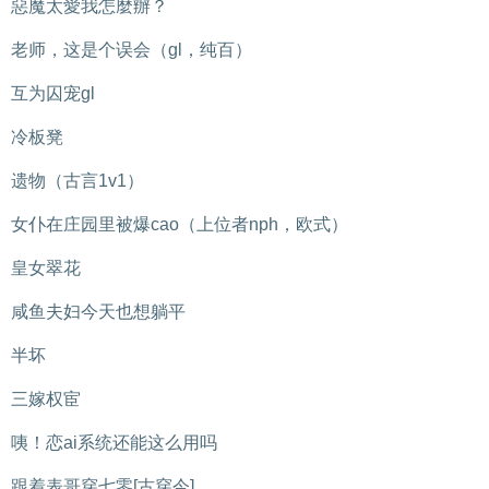
惡魔太愛我怎麼辦？
老师，这是个误会（gl，纯百）
互为囚宠gl
冷板凳
遗物（古言1v1）
女仆在庄园里被爆cao（上位者nph，欧式）
皇女翠花
咸鱼夫妇今天也想躺平
半坏
三嫁权宦
咦！恋ai系统还能这么用吗
跟着表哥穿七零[古穿今]