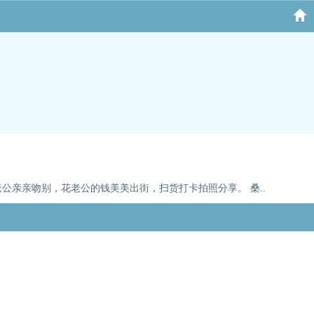
老公亲亲吻别，花老公的钱美美出街，扫货打卡拍照分享。 桑..