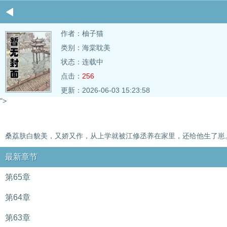
作者：
柚子猫
类别：海棠耽美
状态：连载中
点击：
256
更新：2026-06-03 15:23:58
">
桑荔肤白貌美，又娇又作，从上学就被江修丞养在家里，还给他生了崽。 
最新章节
第65章
第64章
第63章