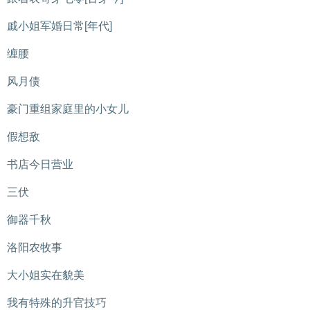
戚小姐军婚日常[年代]
缠腰
风月债
豪门重组家庭里的小女儿
假想敌
书店今日营业
三伏
御器千秋
洛阳农牧事
大小姐实在貌美
我有特殊的升官技巧