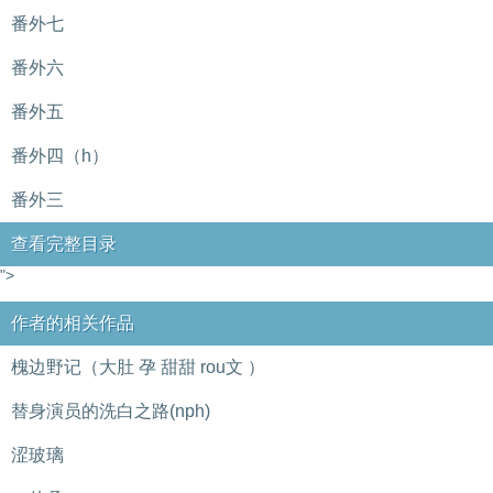
番外七
番外六
番外五
番外四（h）
番外三
查看完整目录
">
作者的相关作品
槐边野记（大肚 孕 甜甜 rou文 ）
替身演员的洗白之路(nph)
涩玻璃