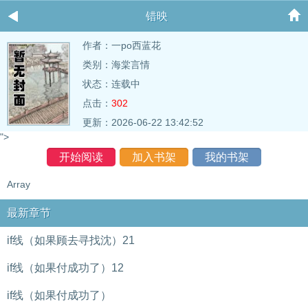
错映
作者：
一po西蓝花
类别：海棠言情
状态：连载中
点击：
302
更新：2026-06-22 13:42:52
">
开始阅读
加入书架
我的书架
Array
最新章节
if线（如果顾去寻找沈）21
if线（如果付成功了）12
if线（如果付成功了）