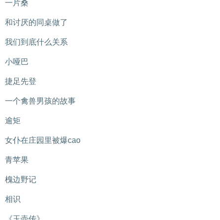
一片桑
和讨厌的同桌做了
我们到底什么关系
小哑巴
捷足先登
一个禽兽男孩的故事
逾矩
女仆在庄园里被爆cao
青苹果
槐边野记
相识
《玉壶传》