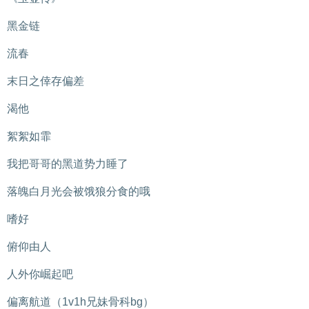
黑金链
流春
末日之倖存偏差
渴他
絮絮如霏
我把哥哥的黑道势力睡了
落魄白月光会被饿狼分食的哦
嗜好
俯仰由人
人外你崛起吧
偏离航道（1v1h兄妹骨科bg）