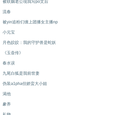
被联姻老公现我写po文后
流春
被yin追粉们缠上团播女主播np
小元宝
月色皎皎：我的守护兽是蛇妖
《玉壶传》
春水误
九尾白狐是我前世妻
伪装a1pha但娇蛮大小姐
渴他
豢养
礼物