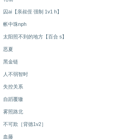
囚ai【亲叔侄 强制 1v1 h】
帐中珠nph
太阳照不到的地方【百合 s】
恶夏
黑金链
人不弱智时
失控关系
自蹈覆辙
雾照路北
不可欺［背德1v2］
血藤