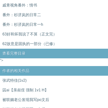
戚青视角番外：情书
番外：杉济岚的日常二
番外：杉济岚的日常一h
63好和坏我说了不算（正文完）
62故意是固执的一部分（已修）
查看完整目录
">
作者的相关作品
张武特佳(1v2)
囚ai【亲叔侄 强制 1v1 H】
被联姻老公发现我写po文后