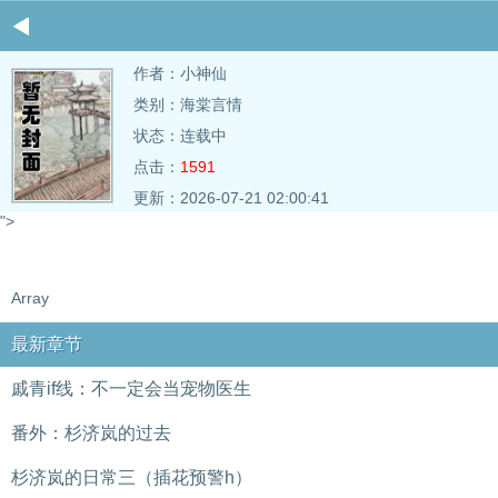
作者：
小神仙
类别：海棠言情
状态：连载中
点击：
1591
更新：2026-07-21 02:00:41
">
Array
最新章节
戚青if线：不一定会当宠物医生
番外：杉济岚的过去
杉济岚的日常三（插花预警h）