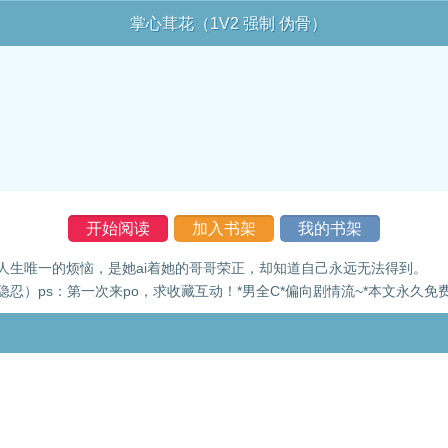
掌心茸花（1V2 强制 伪骨）
开始阅读
加入书架
我的书架
人生唯一的烦恼，是她ai着她的哥哥荣正，却知道自己永远无法得到
忍）ps：第一次来po，求收藏互动！*男全C*偏向剧情流~*本文永久免费