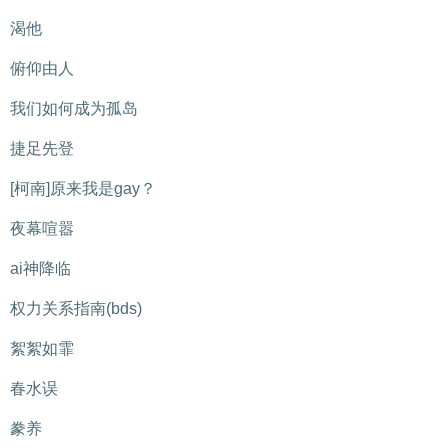
渴他
俯仰由人
我们如何成为孤岛
捷足先登
[柯南]原来我是gay？
夜幕喧嚣
ai神降临
权力关系指南(bds)
絮絮如霏
春水误
豢养