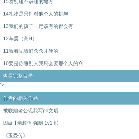
15嘴别碰不该碰的地方
14礼物是只针对他个人的挑衅
13我们的孩子一定该有的都会有
12车震（高H）
11我看见我们念念才硬的
10要是你睡别人我只会要那个人的命
查看完整目录
">
作者的相关作品
被联姻老公现我写po文后
囚ai【亲叔侄 强制 1v1 h】
《玉壶传》