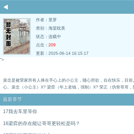
作者：
里芽
类别：海棠耽美
状态：连载中
点击：
209
更新：2025-06-14 16:15:17
">
裴念是被荣家所有人捧在手心上的小公主，随心所欲，自在快乐，目前
心。裴念（小公主）X? 梁弈（年上老钱，强制）X? 荣正（伪骨哥哥，隐
最新章节
17我去车里等你
16梁弈的存在能让哥哥更轻松是吗？