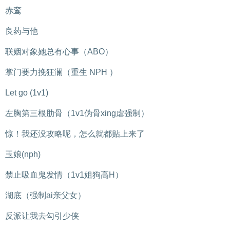
赤鸾
良药与他
联姻对象她总有心事（ABO）
掌门要力挽狂澜（重生 NPH ）
Let go (1v1)
左胸第三根肋骨（1v1伪骨xing虐强制）
惊！我还没攻略呢，怎么就都贴上来了
玉娘(nph)
禁止吸血鬼发情（1v1姐狗高H）
湖底（强制ai亲父女）
反派让我去勾引少侠