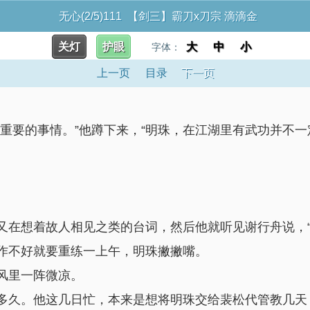
无心(2/5)111 【剑三】霸刀x刀宗 滴滴金
关灯
护眼
大
中
小
字体：
上一页
目录
下一页
重要的事情。”他蹲下来，“明珠，在江湖里有武功并不一
。
又在想着故人相见之类的台词，然后他就听见谢行舟说，“
作不好就要重练一上午，明珠撇撇嘴。
风里一阵微凉。
多久。他这几日忙，本来是想将明珠交给裴松代管教几天