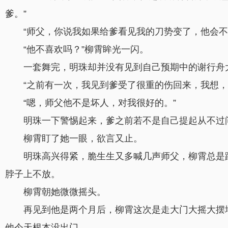
爹。”
“师父，你说我如果给爹看见我的刀势变了，他会不
“他不喜欢吗？”柳霄眸光一闪。
一套舞完，明珠却并没有见到自己预期中的谢行舟
“之前有一次，我见到爹受了很重的伤回来，我想，
“嗯，师父他不是坏人，对我很好的。”
明珠一下警惕起来，爹之前若不是自己提起从不过
.
柳霄盯了她一眼，欲言又止。
明珠高兴得紧，脆生生又多喊几声师父，柳霄总是
脖子上不放。
柳霄朝她微微摇头。
再见到他是两个月后，柳霄这次是走大门大摇大摆
他今天根本没出门。