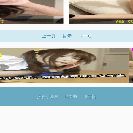
上一页
目录
下一页
换妻小说网
|
腐文书
|
飞言情