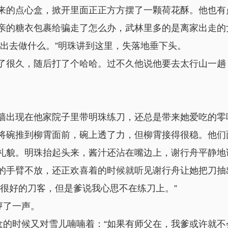
来的点心盒，掀开里面正正方方摆了一颗荷花酥。他也有
亲的糖衣包裹给骗走了怎么办，武林里多的是离家出走的
出去做什么。”明珠讲到这里，失落地垂下头。
了很久，随后打了个哈哈。过不久他说他要去太行山一趟
墙出现在他家院子里带明珠练刀，还总是带来她爱吃的零
将碗推到柳霄面前，碗上透了力，但柳霄接得很稳。他们
礼貌。明珠抬起头来，酱汁还沾在嘴边上，谢行舟平静地说
的手臂不放，还正欢喜着的时候就听见谢行舟让她把刀抽
很好的刀客，但是爹说我心思不在练刀上。”
哼了一声。
食盒的时候又对雪儿喃喃着：“如果有师父在，我爹或许就