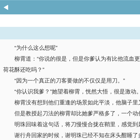
“为什么这么想呢”
柳霄道：“你说的很是，但是你爹认为有比他流血更
荷花酥还吃吗？”
“因为一个真正的刀客要做的不仅仅是用刀。”
“你认识我爹？”她望着柳霄，恍然大悟，很是激动
柳霄没有想到他们重逢的场景如此平淡，他脑子里
但是教授起刀法的柳霄却比她爹严格多了，一个动
明珠回味着这句话，将刀慢慢合拢在鞘里，感觉到
谢行舟回家的时候，谢明珠已经不知在床头酣睡了