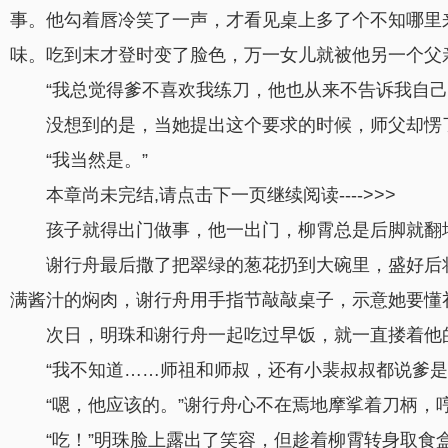
事。他勾着唇冷笑了一声，才看见桌上多了个不知哪里
味。吃到末才登时变了脸色，万一女儿就被他另一个父
“我总觉得爹不喜欢我练刀，他也从来不告诉我自己
没想到的是，当她提出这个要求的时候，师父却愣
“我当然是。”
本章尚未完结,请点击下一页继续阅读---->>>
孩子就得出门做事，他一出门，柳霄总是后脚就翻
谢行舟最后撒了把翠绿的葱花扔到大碗里，盛好后
满酱汁的焖肉，谢行舟用手指节敲敲桌子，示意她要懂
次日，明珠和谢行舟一起吃过早饭，就一直搂着他
“我不知道……师祖和师叔，还有小裴叔叔都说爹是
“嗯，他应该的。”谢行舟心不在焉地摩挲着刀柄，
“吃！”明珠脸上露出了笑容，但趁着柳霄转身取